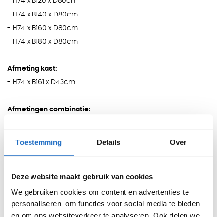
- H74 x B120 x D80cm
- H74 x B140 x D80cm
- H74 x B160 x D80cm
- H74 x B180 x D80cm
Afmeting kast:
- H74 x B161 x D43cm
Afmetingen combinatie:
- H74 x B163 x D161cm
- H74 x B183 x D161cm
Toestemming
Details
Over
- H74 x B203 x D161cm
- H74 x B223 x D161cm
Deze website maakt gebruik van cookies
We gebruiken cookies om content en advertenties te
personaliseren, om functies voor social media te bieden
Scheidingswand (4cm dik / 35cm hoog):
en om ons websiteverkeer te analyseren. Ook delen we