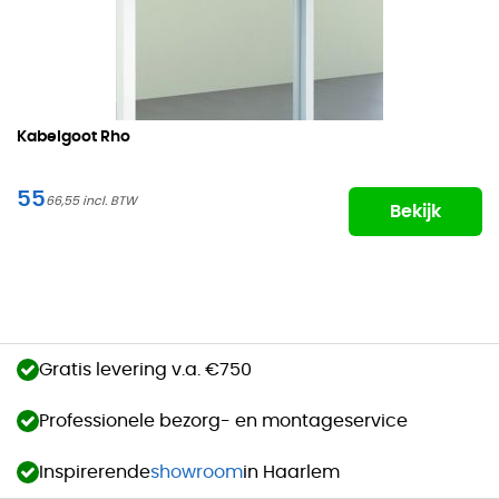
Kabelgoot Rho
55
66,55
Bekijk
Gratis levering v.a. €750
Professionele bezorg- en montageservice
Inspirerende
showroom
in Haarlem