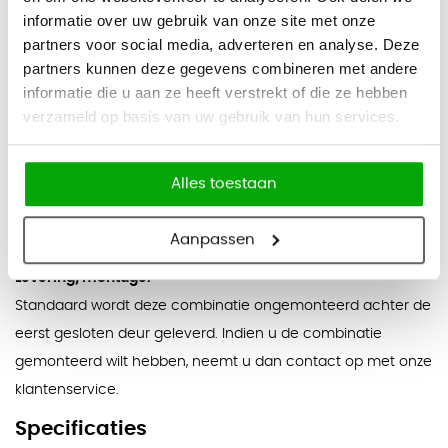
- Olijfgroen / Grijs / Rood / Roze / Zwart / Lichtblauw / Beige /
informatie over uw gebruik van onze site met onze
Lichtgrijs / Mosterdgeel / Geel / Donkerblauw / Grijs-violet /
partners voor social media, adverteren en analyse. Deze
Roestrood
partners kunnen deze gegevens combineren met andere
informatie die u aan ze heeft verstrekt of die ze hebben
verzameld op basis van uw gebruik van hun services.
Garantie:
2 jaar fabrieksgarantie
Alles toestaan
Inclusief plint
Inclusief kabelmand
Aanpassen
Levering/montage:
Standaard wordt deze combinatie ongemonteerd achter de
eerst gesloten deur geleverd. Indien u de combinatie
gemonteerd wilt hebben, neemt u dan contact op met onze
klantenservice.
Specificaties