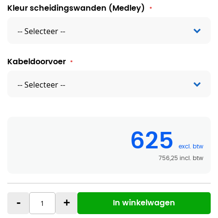
Kleur scheidingswanden (Medley)
Kabeldoorvoer
625
756,25
-
+
In winkelwagen