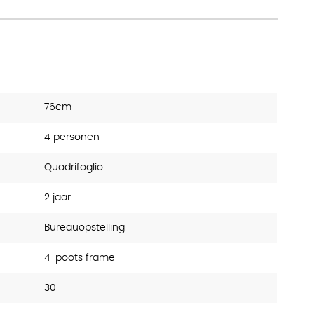
76cm
4 personen
Quadrifoglio
2 jaar
Bureauopstelling
4-poots frame
30