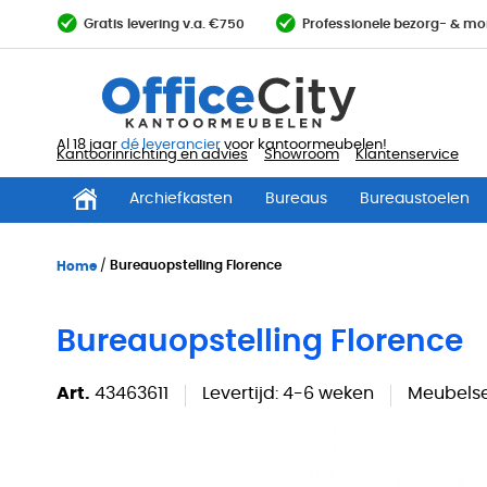
Ga
Gratis levering v.a. €750
Professionele bezorg- & mo
direct
door
naar
de
inhoud
Al 18 jaar
dé leverancier
voor kantoormeubelen!
Kantoorinrichting en advies
Showroom
Klantenservice
Archiefkasten
Bureaus
Bureaustoelen
Home
Bureauopstelling Florence
Bureauopstelling Florence
Art.
43463611
Levertijd:
4-6 weken
Meubelse