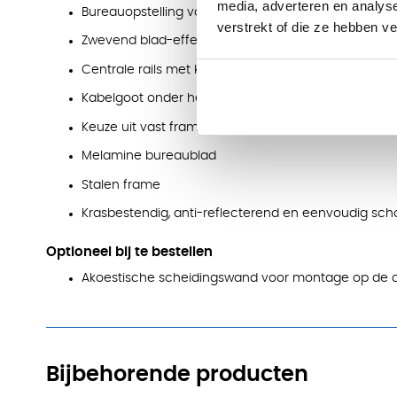
media, adverteren en analys
Bureauopstelling voor 4 werkplekken
verstrekt of die ze hebben v
Zwevend blad-effect boven het frame
Centrale rails met kabeldoorvoer
Kabelgoot onder het bureaublad
Keuze uit vast frame van 76 cm of verstelbaar fra
Melamine bureaublad
Stalen frame
Krasbestendig, anti-reflecterend en eenvoudig sc
Optioneel bij te bestellen
Akoestische scheidingswand voor montage op de ce
Bijbehorende producten