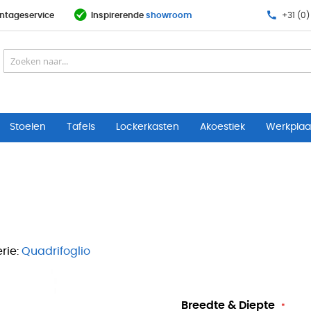
ntageservice
Inspirerende
showroom
+31 (0)
Stoelen
Tafels
Lockerkasten
Akoestiek
Werkplaat
rie:
Quadrifoglio
Breedte & Diepte