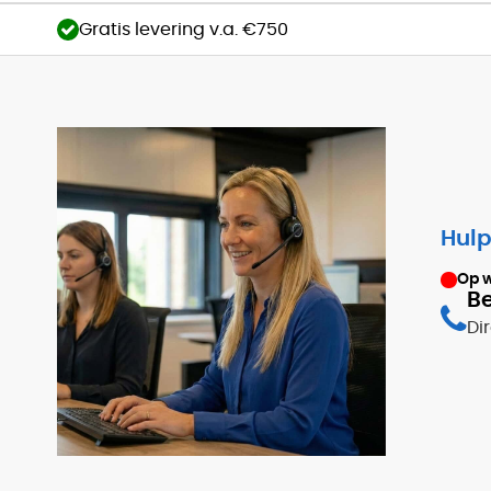
Gratis levering v.a. €750
Hulp
Op 
Be
Di