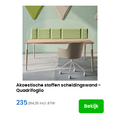
Akoestische stoffen scheidingswand -
Quadrifoglio
235
284,35
Bekijk