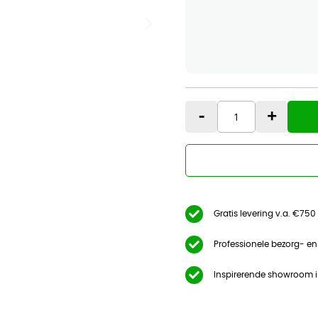
-
+
Gratis levering v.a. €750
Professionele bezorg- e
Inspirerende showroom 