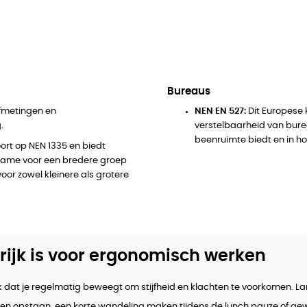
Bureaus
afmetingen en
NEN EN 527:
Dit Europese
.
verstelbaarheid van bure
beenruimte biedt en in ho
ort op NEN 1335 en biedt
 name voor een bredere groep
voor zowel kleinere als grotere
jk is voor ergonomisch werken
dat je regelmatig beweegt om stijfheid en klachten te voorkomen. Langdu
 even opstaan, een korte wandeling maken tijdens de lunch pauze of gew