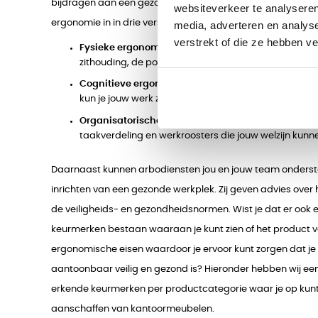
bijdragen aan een gezonde en productieve werkomgeving
websiteverkeer te analyseren
ergonomie in in drie verschillende categorieën:
media, adverteren en analys
verstrekt of die ze hebben v
Fysieke ergonomie:
Richt zich op lichaamshoudinge
zithouding, de positie van je beeldscherm en de hoo
Cognitieve ergonomie:
Focust op mentale processe
kun je jouw werk zo organiseren dat je minder snel b
Organisatorische ergonomie:
Betreft werkprocessen
taakverdeling en werkroosters die jouw welzijn kunn
Daarnaast kunnen arbodiensten jou en jouw team onderste
inrichten van een gezonde werkplek. Zij geven advies over 
de veiligheids- en gezondheidsnormen. Wist je dat er ook 
keurmerken bestaan waaraan je kunt zien of het product 
ergonomische eisen waardoor je ervoor kunt zorgen dat je
aantoonbaar veilig en gezond is? Hieronder hebben wij een l
erkende keurmerken per productcategorie waar je op kunt l
aanschaffen van kantoormeubelen.