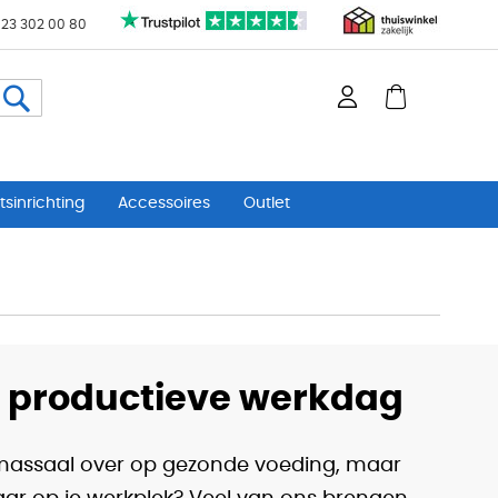
 23 302 00 80
Zoeken
sinrichting
Accessoires
Outlet
n productieve werkdag
n massaal over op gezonde voeding, maar