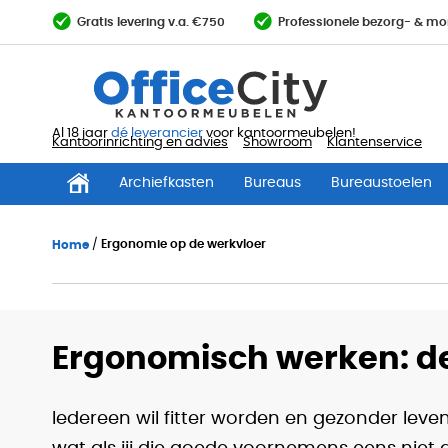
Ga
Gratis levering v.a. €750
Professionele bezorg- & mo
direct
door
naar
de
inhoud
Al 18 jaar
dé leverancier
voor kantoormeubelen!
Kantoorinrichting en advies
Showroom
Klantenservice
Archiefkasten
Bureaus
Bureaustoelen
Home
Ergonomie op de werkvloer
Ergonomisch werken: de
Iedereen wil fitter worden en gezonder le