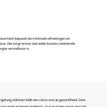
 keurmerk bepaalt de minimale afmetingen en
aus. Het zorgt ervoor dat ieder bureau voldoende
ogte verstelbaar is.
rig stilzitten blijft een risico voor je gezondheid. Door
oon even je benen strekken - kun je al een groot verschil