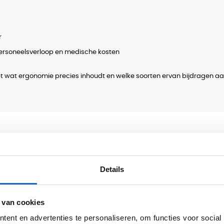
r
ersoneelsverloop en medische kosten
ijpt wat ergonomie precies inhoudt en welke soorten ervan bijdragen a
Details
nst
 van cookies
en die samen
ent en advertenties te personaliseren, om functies voor social