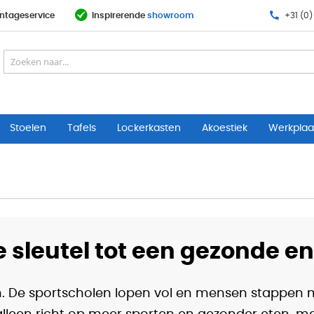
ntageservice
Inspirerende
showroom
+31 (0)
Stoelen
Tafels
Lockerkasten
Akoestiek
Werkplaat
 sleutel tot een gezonde e
ven. De sportscholen lopen vol en mensen stappe