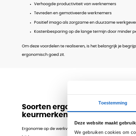
Verhoogde productiviteit van werknemers
Tevreden en gemotiveerde werknemers
Positief imago als zorgzame en duurzame werkgeve
Kostenbesparing op de lange termijn door minder p
Om deze voordelen te realiseren, is het belangrijk je begr
ergonomisch goed zit.
Toestemming
Soorten ergonomie en Arbodie
keurmerken
Deze website maakt gebruik
Ergonomie op de werkvloer gaat om verschillende aspect
We gebruiken cookies om cont