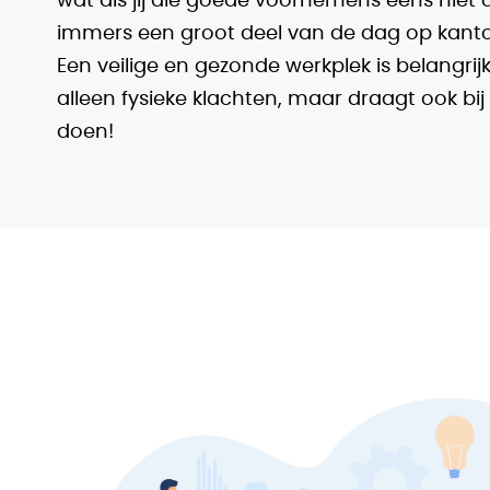
wat als jij die goede voornemens eens niet
immers een groot deel van de dag op kantoor
Een veilige en gezonde werkplek is belangri
alleen fysieke klachten, maar draagt ook bi
doen!