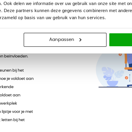
. We delen
. Ook delen we informatie over uw gebruik van onze site met on
e. Deze partners kunnen deze gegevens combineren met andere i
erzameld op basis van uw gebruik van hun services.
n en bewegingen. Denk aan je
gte van je bureau.
n en informatieverwerking. Hoe
Aanpassen
elast raakt?
 en structuren, zoals
en beïnvloeden.
unen bij het
hoe je voldoet aan
erkende
voldoet aan
 werkplek
ijstje voor je met
etten bij het