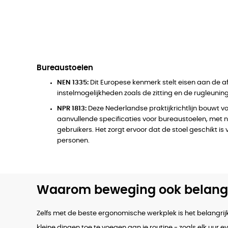
Bureaustoelen
NEN 1335:
Dit Europese kenmerk stelt eisen aan de 
instelmogelijkheden zoals de zitting en de rugleuning
NPR 1813:
Deze Nederlandse praktijkrichtlijn bouwt vo
aanvullende specificaties voor bureaustoelen, met
gebruikers. Het zorgt ervoor dat de stoel geschikt is 
personen.
Waarom beweging ook belangri
Zelfs met de beste ergonomische werkplek is het belangrijk 
kleine dingen toe te voegen aan je routine - zoals elk uur