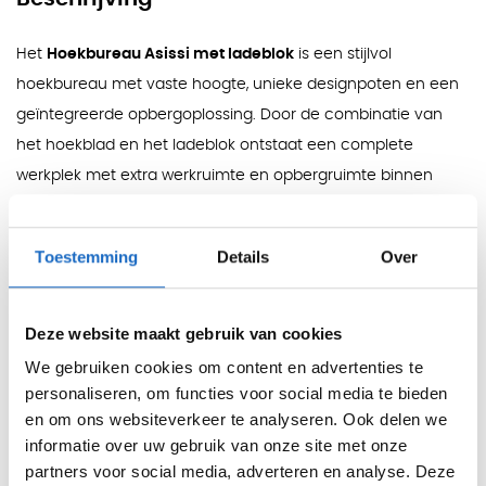
Het
Hoekbureau Asissi met ladeblok
is een stijlvol
hoekbureau met vaste hoogte, unieke designpoten en een
geïntegreerde opbergoplossing. Door de combinatie van
het hoekblad en het ladeblok ontstaat een complete
werkplek met extra werkruimte en opbergruimte binnen
handbereik.
Het bureau wordt standaard geleverd met een ladeblok met
Toestemming
Details
Over
2 materiaalladen en een hangmappenlade. Optioneel kan
gekozen worden voor een ladeblok met 4 materiaalladen.
Deze website maakt gebruik van cookies
De handgrepen van het ladeblok hebben dezelfde kleur als
We gebruiken cookies om content en advertenties te
de poten van het bureau, waardoor het geheel rustig en
personaliseren, om functies voor social media te bieden
verzorgd oogt.
en om ons websiteverkeer te analyseren. Ook delen we
Het bureaublad is 25 mm dik en afgewerkt met een
informatie over uw gebruik van onze site met onze
beschermende melamine toplaag. Deze afwerking is
partners voor social media, adverteren en analyse. Deze