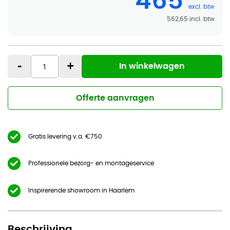
465
562,65
-
+
In winkelwagen
Offerte aanvragen
Gratis levering v.a. €750
Professionele bezorg- en montageservice
Inspirerende showroom in Haarlem
Beschrijving