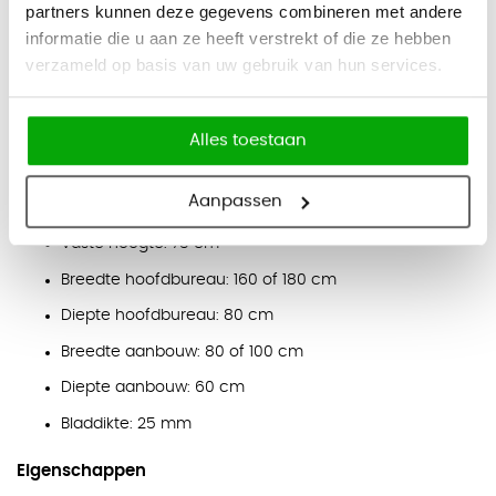
partners kunnen deze gegevens combineren met andere
krasbestendig, anti-reflecterend en eenvoudig schoon te
informatie die u aan ze heeft verstrekt of die ze hebben
maken, wat het bureau geschikt maakt voor dagelijks
verzameld op basis van uw gebruik van hun services.
gebruik op kantoor.
Kleuren
Alles toestaan
Blad:
elm, licht noten, grijs, licht eiken, beuken en wit.
Onderstel:
schaduwgrijs of wit.
Aanpassen
Afmetingen
Vaste hoogte: 75 cm
Breedte hoofdbureau: 160 of 180 cm
Diepte hoofdbureau: 80 cm
Breedte aanbouw: 80 of 100 cm
Diepte aanbouw: 60 cm
Bladdikte: 25 mm
Eigenschappen