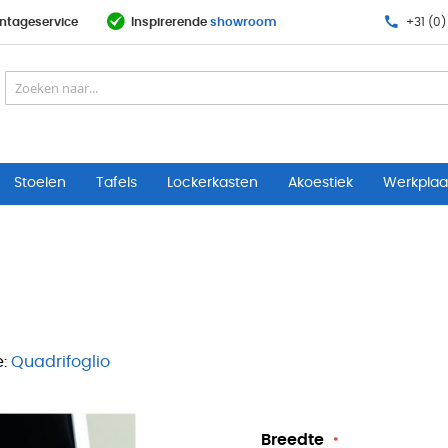
ntageservice
Inspirerende
showroom
+31 (0)
Stoelen
Tafels
Lockerkasten
Akoestiek
Werkplaat
:
Quadrifoglio
Breedte