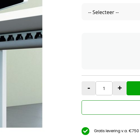
-
+
Gratis levering v.a. €750