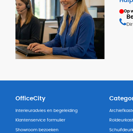
Hulp
Op 
Be
Di
OfficeCity
Catego
Interieuradvies en begeleiding
Archiefkas
Klantenservice formulier
Roldeurkas
Showroom bezoeken
Schuifdeur