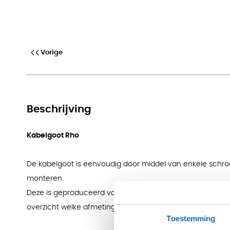
Kabelgoot Rho
Vorige
Beschrijving
Kabelgoot Rho
De kabelgoot is eenvoudig door middel van enkele schro
monteren.
Deze is geproduceerd van kunststof en hierdoor licht en 
overzicht welke afmeting kabelgoot u nodig heeft voor w
Toestemming