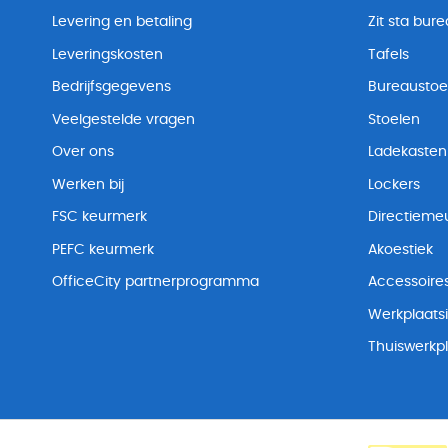
Levering en betaling
Zit sta bur
Leveringskosten
Tafels
Bedrijfsgegevens
Bureaustoe
Veelgestelde vragen
Stoelen
Over ons
Ladekasten
Werken bij
Lockers
FSC keurmerk
Directiemeu
PEFC keurmerk
Akoestiek
OfficeCity partnerprogramma
Accessoire
Werkplaatsi
Thuiswerkp