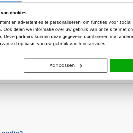
m breed)
 van cookies
m breed)
ent en advertenties te personaliseren, om functies voor social
. Ook delen we informatie over uw gebruik van onze site met on
e. Deze partners kunnen deze gegevens combineren met andere i
it de Rho serie. Twijfelt u of u de
erzameld op basis van uw gebruik van hun services.
t met ons op.
Aanpassen
Professionele bezorg- en montageservice