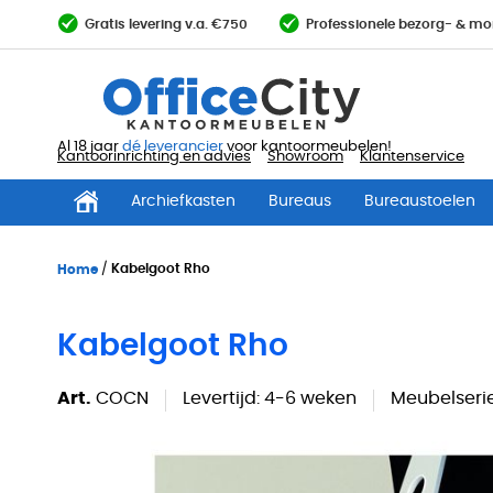
Ga
Gratis levering v.a. €750
Professionele bezorg- & mo
direct
door
naar
de
inhoud
Al 18 jaar
dé leverancier
voor kantoormeubelen!
Kantoorinrichting en advies
Showroom
Klantenservice
Archiefkasten
Bureaus
Bureaustoelen
Home
Kabelgoot Rho
Kabelgoot Rho
Art.
COCN
Levertijd:
4-6 weken
Meubelserie