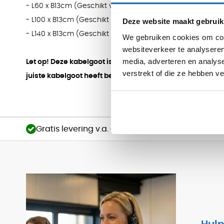
- L60 x B13cm (Geschikt voor bureaus van 80cm breed)
- L100 x B13cm (Geschikt voor bureaus van 120cm - 140c
Deze website maakt gebruik
- L140 x B13cm (Geschikt voor bureaus van 160cm - 180c
We gebruiken cookies om cont
websiteverkeer te analyseren
media, adverteren en analys
Let op! Deze kabelgoot is enkel geschikt voor de meubels u
verstrekt of die ze hebben v
juiste kabelgoot heeft besteld, neem vooral even contac
Gratis levering v.a. €750