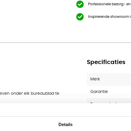
Professionele bezorg- e
Inspirerende showroom 
Specificaties
Merk
Garantie
even onder elk bureaublad te
Type product
buigzaam. Hieronder vindt u het
elke bureaus.
Details