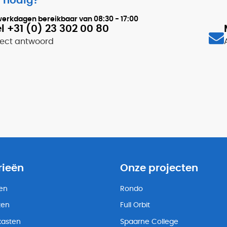
 nodig?
werkdagen bereikbaar van
08:30 - 17:00
l +31 (0) 23 302 00 80
rect antwoord
rieën
Onze projecten
ten
Rondo
ten
Full Orbit
kasten
Spaarne College