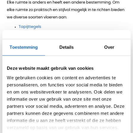
Elke ruimte is anders en heeft een andere bestemming. Om
elke ruimte zo praktisch en stijlvol mogelijk in te richten bieden
we diverse soorten vloeren aan:
Tapijttegels
Luxe vinyl tegels, planken en PVC stroken
Heterogeen vinyl
Toestemming
Details
Over
Flotex
;
Linoleum/Marmoleum
Deze website maakt gebruik van cookies
Schoonloopsystemen
We gebruiken cookies om content en advertenties te
Naaldvilt
personaliseren, om functies voor social media te bieden
en om ons websiteverkeer te analyseren. Ook delen we
informatie over uw gebruik van onze site met onze
partners voor social media, adverteren en analyse. Deze
Onze merken kantoorvloeren
■
partners kunnen deze gegevens combineren met andere
We hebben diverse
merken
vloeren in ons assortiment.
informatie die u aan ze heeft verstrekt of die ze hebben
verzameld op basis van uw gebruik van hun services.
Onderstaand treft u een kleine greep uit de merken die wij