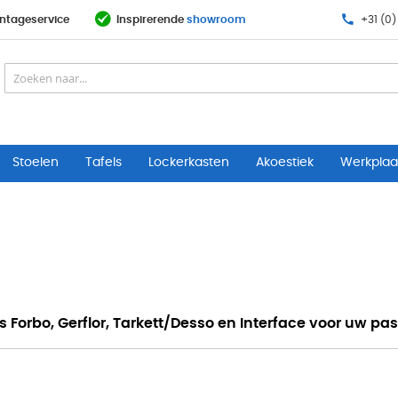
ntageservice
Inspirerende
showroom
+31 (0)
Stoelen
Tafels
Lockerkasten
Akoestiek
Werkplaat
Forbo, Gerflor, Tarkett/Desso en Interface voor uw pas