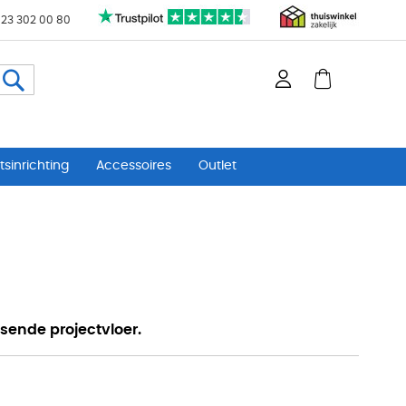
 23 302 00 80
Zoeken
sinrichting
Accessoires
Outlet
sende projectvloer.