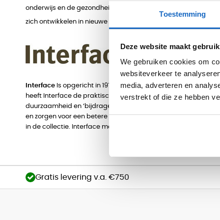
onderwijs en de gezondheidszorg. Gerflor is inmiddels actief 
Toestemming
zich ontwikkelen in nieuwe segmenten.
Deze website maakt gebruik
We gebruiken cookies om cont
websiteverkeer te analyseren
media, adverteren en analys
Interface
Is opgericht in 1973 in LaGrange, GA en zorgde ervo
verstrekt of die ze hebben v
heeft Interface de praktische niet zo mooie Heuga tegel wete
duurzaamheid en ‘bijdragen aan het milieu’ heel hoog in het 
en zorgen voor een betere samenleving op het gebied van duur
in de collectie. Interface maakt zich sterk voor het milieu d.m
Gratis levering v.a. €750