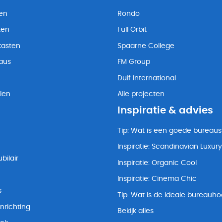
ten
Rondo
ten
Full Orbit
kasten
Spaarne College
eaus
FM Group
Duif International
len
Alle projecten
Inspiratie & advies
Tip: Wat is een goede bureaus
Inspiratie: Scandinavian Luxury
bilair
Inspiratie: Organic Cool
Inspiratie: Cinema Chic
s
Tip: Wat is de ideale bureauh
nrichting
Bekijk alles