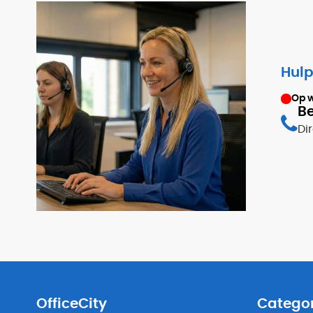
Hulp
Op 
Be
Di
OfficeCity
Catego