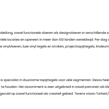
ekking, zowel functionele vloeren als designvloeren in verschillende s
riële locaties en opereert in meer dan 100 landen wereldwijd. Per dag 
inylvloeren, luxe vinyl tegels en stroken, projecttapijttegels, linole
 is specialist in duurzame tapijttegels voor vele segmenten. Desso h
st te houden. Het assortiment is zeer uitgebreid in zowel patronen als
evuld op zowel functioneel als creatief gebied. Tevens staan Tarkett