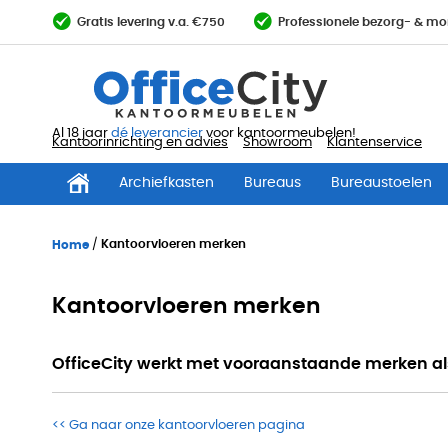
Ga
Gratis levering v.a. €750
Professionele bezorg- & mo
direct
door
naar
de
inhoud
Al 18 jaar
dé leverancier
voor kantoormeubelen!
Kantoorinrichting en advies
Showroom
Klantenservice
Archiefkasten
Bureaus
Bureaustoelen
Home
Kantoorvloeren merken
Kantoorvloeren merken
OfficeCity werkt met vooraanstaande merken als 
<< Ga naar onze kantoorvloeren pagina