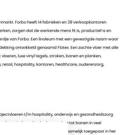
nmarkt. Forbo heeft 14 fabrieken en 38 verkoopkantoren
ken; zorgen dat de werkende mens fit is, productief is en
paardje van Forbo. Een linoleum met een gevestigde naam waar
dekking ontwikkeld genaamd Flotex. Een zachte vloer met alle
oeren, luxe vinyl tegels, stroken, banen en planken,
etail, hospitality, kantoren, healthcare, ouderenzorg,
ojectvloeren t/m hospitality, onderwijs en gezondheidszorg.
van luxe vinyl tegels, planken stroken tot banen in veel
 mbt een homogene vinylvloer voornamelijk toegepast in het