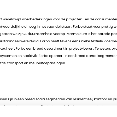
vert wereldwijd vloerbedekkingen voor de projecten- en de consumente
ordelijkheid hoog in het vaandel staan. Forbo staat voor prettig wer
ierbij staan welzijn & duurzaamheid voorop. Marmoleum is het parade 
ktaandeel wereldwijd. Forbo heeft tevens een unieke textiele vloerbe
heeft Forbo een breed assortiment in projectvloeren. Te weten; pvc vl
ystemen en naaldvilt. Forbo opereert in een breed aantal segmenten; r
rie, transport en meubeltoepassingen.
en zijn in een breed scala segmenten van residentieel, kantoor en pr
ie, retail en transport. Gerflor is specialist in pvc vloeren in de vorm 
n ontwikkeld waaronder Taraflex sportvloer toepassingen en Mipolam