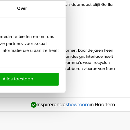
et mileu haar verantwoordelijkheden, daarnaast blijft Gerflor
Over
 media te bieden en om ons
ze partners voor social
nformatie die u aan ze heeft
n 1987 heeft Interface Heuga overgenomen. Door de jaren heen
veel mogelijkheden op het gebied van design. Interface heeft
dragen. ReEntry en Networks zijn programma’s waar recyclen
rface ook pvc, luxe vinyltegels, en rubberen vloeren van Nora
Alles toestaan
Inspirerende
showroom
in Haarlem