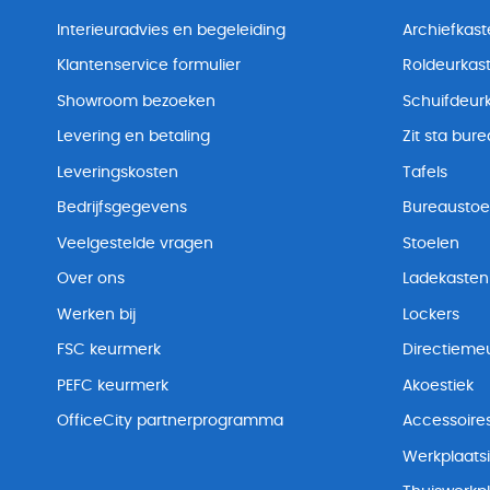
Interieuradvies en begeleiding
Archiefkas
Klantenservice formulier
Roldeurkas
Showroom bezoeken
Schuifdeur
Levering en betaling
Zit sta bur
Leveringskosten
Tafels
Bedrijfsgegevens
Bureaustoe
Veelgestelde vragen
Stoelen
Over ons
Ladekasten
Werken bij
Lockers
FSC keurmerk
Directiemeu
PEFC keurmerk
Akoestiek
OfficeCity partnerprogramma
Accessoire
Werkplaatsi