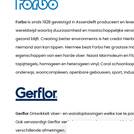
Forbo
Is sinds 1928 gevestigd in Assendelft produceert en le
wereldwijd waarbij duurzaamheid en maatschappelijke verantwo
gezond blijft. Creating better environments is het credo! H
niemand aan kan tippen. Hiermee bezit Forbo het grootste mar
eigenschappen van een harde vloer. Naast Marmoleum en Flotex 
tapijttegels, homogeen en heterogeen vinyl, Coral schoonloops
onderwijs, wooncomplexen, openbare gebouwen, sport, indust
Gerflor
Ontwikkelt vloer- en wandoplossingen welke toe te pass
Ook vervaardigt Gerflor veel vloeren voor de sportwereld, industr
verschillende afmetingen. Gerflor heeft een aantal merkname