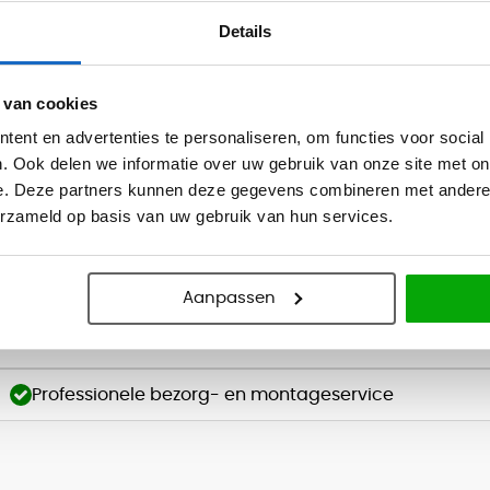
in meer dan 100 landen wereldwijd en neemt tevens op het gebied van h
Details
 van cookies
ent en advertenties te personaliseren, om functies voor social
. Ook delen we informatie over uw gebruik van onze site met on
e. Deze partners kunnen deze gegevens combineren met andere i
or dat Amerika geïntroduceerd werd met de los legbare tapijttegels. I
erzameld op basis van uw gebruik van hun services.
n om te toveren tot een duurzame uitgebreide modulaire collectie met 
vaandel staan. Hergebruik en recyclen wordt door het hele bedrijf ge
zaamheid absoluut op nummer 1 staan. Naast de tapijttegel heeft Inte
.v. haar Mission Zero en Climate Take Back missie.
Aanpassen
Professionele bezorg- en montageservice