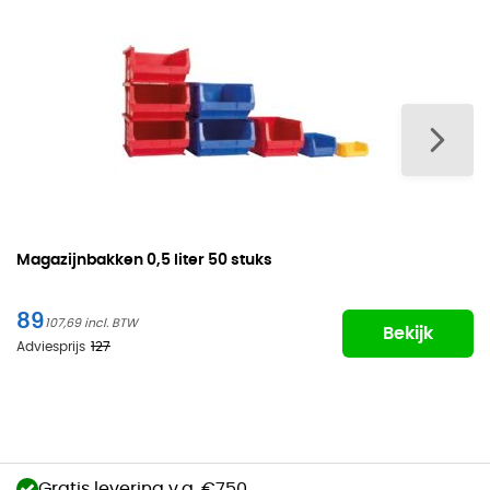
Magazijnbakken
0,5 liter 50 stuks
89
107,69
Bekijk
Adviesprijs
127
Gratis levering v.a. €750