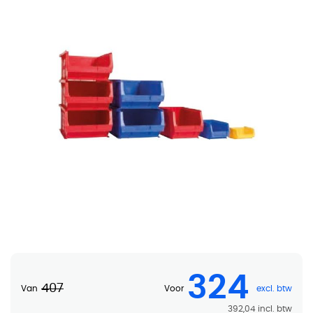
Magazijnbakken 9,1 liter 10 stuks
324
407
Van
Voor
392,04