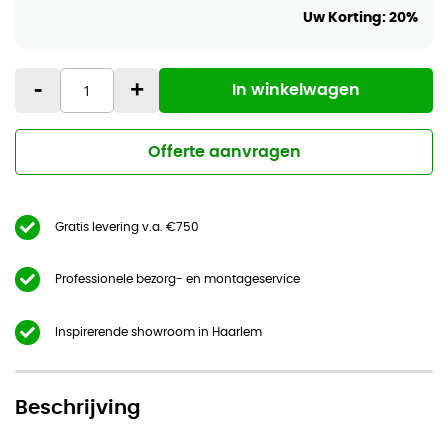
Uw Korting:
20%
-
+
In winkelwagen
Offerte aanvragen
Gratis levering v.a. €750
Professionele bezorg- en montageservice
Inspirerende showroom in Haarlem
Beschrijving