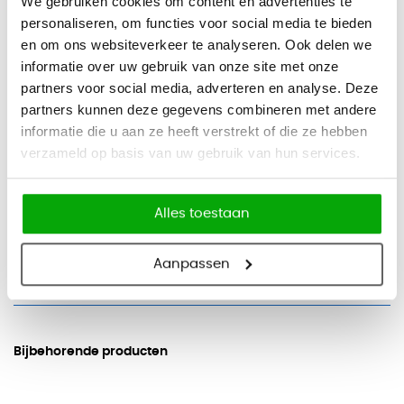
We gebruiken cookies om content en advertenties te
Specificaties:
personaliseren, om functies voor social media te bieden
- Geschikt voor bakkenpanelen
en om ons websiteverkeer te analyseren. Ook delen we
- Per 24 stuks
informatie over uw gebruik van onze site met onze
- Gemaakt van kunststof
partners voor social media, adverteren en analyse. Deze
partners kunnen deze gegevens combineren met andere
- Inhoud: 11,5 liter
informatie die u aan ze heeft verstrekt of die ze hebben
- Incl. 2 jaar fabrieksgarantie
verzameld op basis van uw gebruik van hun services.
Specificaties
Alles toestaan
Merk
OfficeCity
Aanpassen
Bijbehorende producten