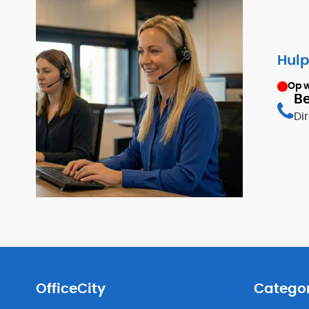
Hulp
Op 
Be
Di
OfficeCity
Catego