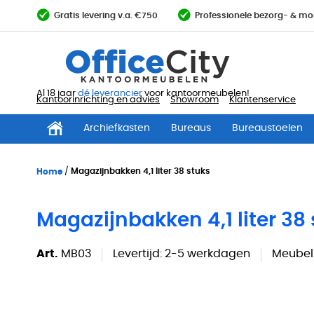
Ga
Gratis levering v.a. €750
Professionele bezorg- & mo
direct
door
naar
de
inhoud
Al 18 jaar
dé leverancier
voor kantoormeubelen!
Kantoorinrichting en advies
Showroom
Klantenservice
Archiefkasten
Bureaus
Bureaustoelen
Home
Magazijnbakken 4,1 liter 38 stuks
Magazijnbakken 4,1 liter 38
Art.
MB03
Levertijd:
2-5 werkdagen
Meubels