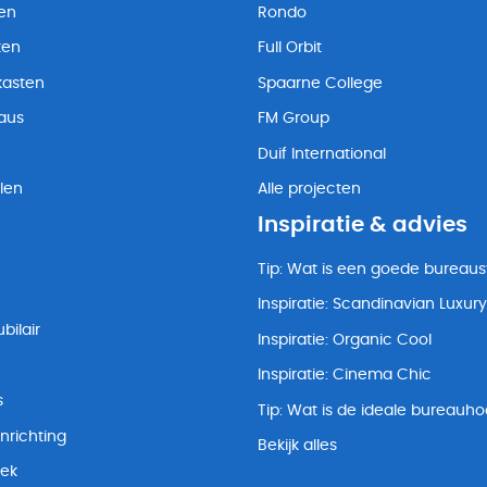
ten
Rondo
ten
Full Orbit
kasten
Spaarne College
eaus
FM Group
Duif International
len
Alle projecten
Inspiratie & advies
Tip: Wat is een goede bureaus
Inspiratie: Scandinavian Luxury
bilair
Inspiratie: Organic Cool
Inspiratie: Cinema Chic
s
Tip: Wat is de ideale bureauh
nrichting
Bekijk alles
lek