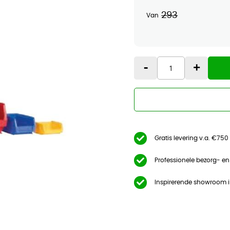
293
Van
-
+
Gratis levering v.a. €750
Professionele bezorg- e
Inspirerende showroom 