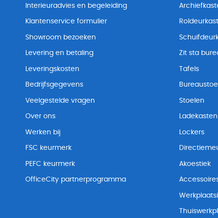
Interieuradvies en begeleiding
Archiefkas
Klantenservice formulier
Roldeurkas
Showroom bezoeken
Schuifdeur
Levering en betaling
Zit sta bur
Leveringskosten
Tafels
Bedrijfsgegevens
Bureaustoe
Veelgestelde vragen
Stoelen
Over ons
Ladekasten
Werken bij
Lockers
FSC keurmerk
Directiemeu
PEFC keurmerk
Akoestiek
OfficeCity partnerprogramma
Accessoire
Werkplaatsi
Thuiswerkp