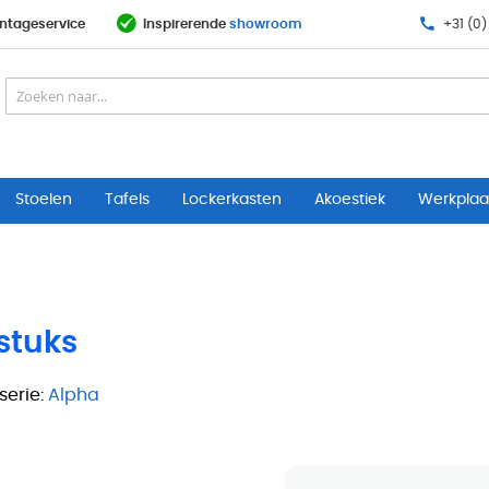
ntageservice
Inspirerende
showroom
+31 (0)
Stoelen
Tafels
Lockerkasten
Akoestiek
Werkplaat
 stuks
erie:
Alpha