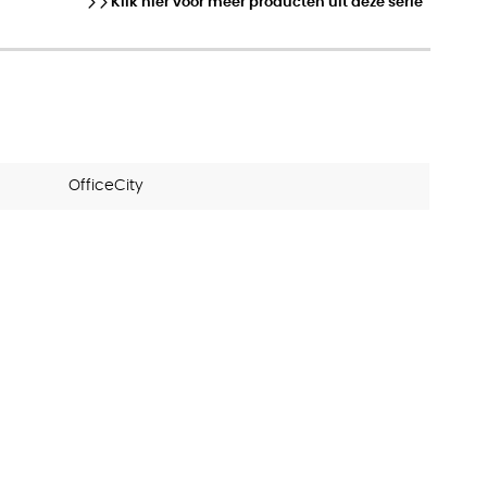
Klik hier voor meer producten uit deze serie
OfficeCity