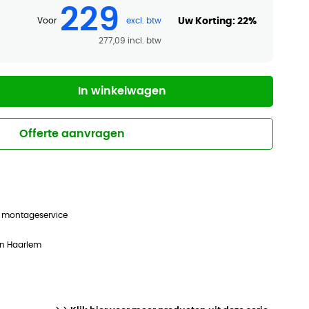
229
Uw Korting:
22%
Voor
277,09
In winkelwagen
Offerte aanvragen
n montageservice
in Haarlem