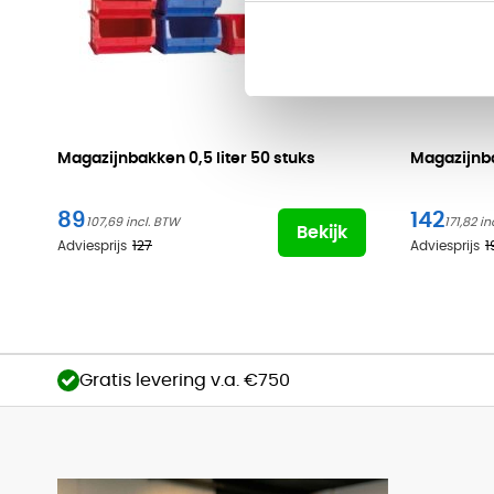
Magazijnbakken
0,5 liter 50 stuks
Magazijn
89
142
107,69
171,82
Bekijk
Adviesprijs
127
Adviesprijs
1
Gratis levering v.a. €750