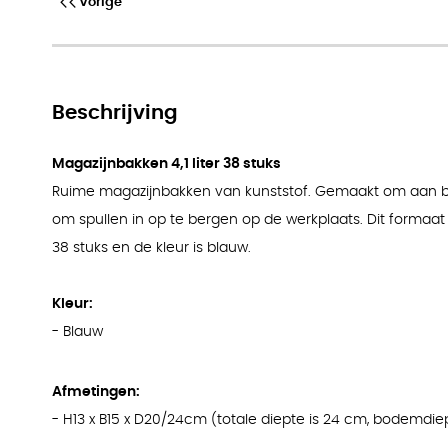
Vorige
Magazijnbakken 4,6 liter 10 st
Beschrijving
Magazijnbakken 4,1 liter 38 stuks
Ruime magazijnbakken van kunststof. Gemaakt om aan 
om spullen in op te bergen op de werkplaats. Dit formaat
38 stuks en de kleur is blauw.
Kleur:
- Blauw
Afmetingen:
- H13 x B15 x D20/24cm (totale diepte is 24 cm, bodemdie