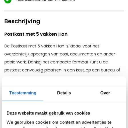
Beschrijving
Postkast met 5 vakken Han
De Postkast met 5 vakken Han is ideaal voor het
overzichtelijk opbergen van post, documenten en ander
papierwerk. Dankzij het compacte formaat kunt u de
postkast eenvoudig plaatsen in een kast, op een bureau of
bij de receptie. De kast wordt geleverd met etiketten en is
direct uit voorraad beschikbaar in drie kleurvarianten.
Toestemming
Details
Over
Geschikt voor gebruik in zowel kantoren als
thuiswerkplekken.
Deze website maakt gebruik van cookies
Met vijf ruime laden biedt deze postkast voldoende
capaciteit voor A4-documenten. Bovendien is de kast
We gebruiken cookies om content en advertenties te