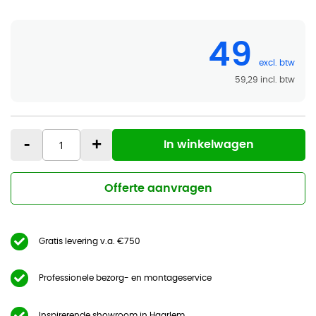
49
59,29
-
+
In winkelwagen
Offerte aanvragen
Gratis levering v.a. €750
Professionele bezorg- en montageservice
Inspirerende showroom in Haarlem