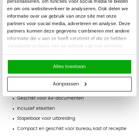
personaliseren, om functies voor social media te bieden
stapelbaar, waardoor u meerdere units kunt combineren tot
en om ons websiteverkeer te analyseren. Ook delen we
een praktische post- of archiefoplossing. Het strakke
informatie over uw gebruik van onze site met onze
ontwerp en de duurzame materialen zorgen voor een lange
partners voor social media, adverteren en analyse. Deze
levensduur.
partners kunnen deze gegevens combineren met andere
Afmetingen
informatie die u aan ze heeft verstrekt of die ze hebben
verzameld op basis van uw gebruik van hun services.
Hoogte: 27,5 cm
Breedte: 33 cm
Diepte: 32 cm
Alles toestaan
Eigenschappen
Aanpassen
Postkast met 5 laden
Geschikt voor A4-documenten
Inclusief etiketten
Stapelbaar voor uitbreiding
Compact en geschikt voor bureau, kast of receptie