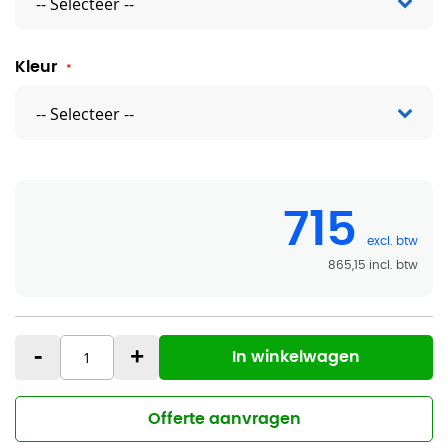
Kleur
715
865,15
-
+
In winkelwagen
Offerte aanvragen