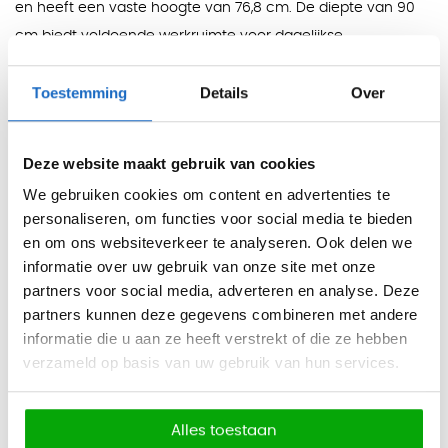
en heeft een vaste hoogte van 76,8 cm. De diepte van 90
cm biedt voldoende werkruimte voor dagelijkse
werkzaamheden, documenten en kantoorapparatuur.
Toestemming
Details
Over
Het bureaublad is afgewerkt met een melamine toplaag.
Deze afwerking is krasbestendig, stootbestendig en
eenvoudig schoon te maken, waardoor het bureau geschikt
Deze website maakt gebruik van cookies
is voor dagelijks professioneel gebruik.
We gebruiken cookies om content en advertenties te
personaliseren, om functies voor social media te bieden
De T45 is leverbaar in drie warme bladkleuren: licht walnoot,
en om ons websiteverkeer te analyseren. Ook delen we
elm en eucalyptus. Deze afwerkingen versterken de tijdloze
informatie over uw gebruik van onze site met onze
uitstraling en maken het bureau goed toepasbaar in
partners voor social media, adverteren en analyse. Deze
representatieve kantoorinterieurs.
partners kunnen deze gegevens combineren met andere
Kleuren
informatie die u aan ze heeft verstrekt of die ze hebben
verzameld op basis van uw gebruik van hun services.
Licht walnoot, elm en eucalyptus.
Afmetingen
Totale afmeting: 180 x 90 cm
Alles toestaan