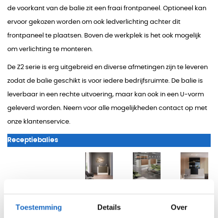
de voorkant van de balie zit een fraai frontpaneel. Optioneel kan
ervoor gekozen worden om ook ledverlichting achter dit
frontpaneel te plaatsen. Boven de werkplek is het ook mogelijk
om verlichting te monteren.
De Z2 serie is erg uitgebreid en diverse afmetingen zijn te leveren
zodat de balie geschikt is voor iedere bedrijfsruimte. De balie is
leverbaar in een rechte uitvoering, maar kan ook in een U-vorm
geleverd worden. Neem voor alle mogelijkheden contact op met
onze klantenservice.
Receptiebalies
Receptiebalie
Receptiebalie
Receptieba
Designline
Designline
Designline
small
Double
Toestemming
Details
Over
1.879
1.045
2.669
2.273
1.264,45
3.229,49