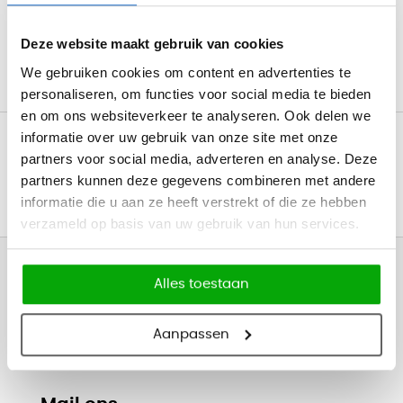
Bekijk
Deze website maakt gebruik van cookies
We gebruiken cookies om content en advertenties te
personaliseren, om functies voor social media te bieden
en om ons websiteverkeer te analyseren. Ook delen we
Gratis levering v.a. €750
informatie over uw gebruik van onze site met onze
partners voor social media, adverteren en analyse. Deze
Professionele bezorg- en montageservice
partners kunnen deze gegevens combineren met andere
informatie die u aan ze heeft verstrekt of die ze hebben
Inspirerende
showroom
in Haarlem
verzameld op basis van uw gebruik van hun services.
Hulp nodig?
Alles toestaan
Vandaag tot
17:00
bereikbaar
Bel +31 (0) 23 302 00 80
Aanpassen
Direct antwoord