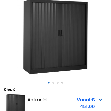
Roldeurkast City 135 x 120 cm - Antraciet
Kleur:
Antraciet
Vanaf €
451,00