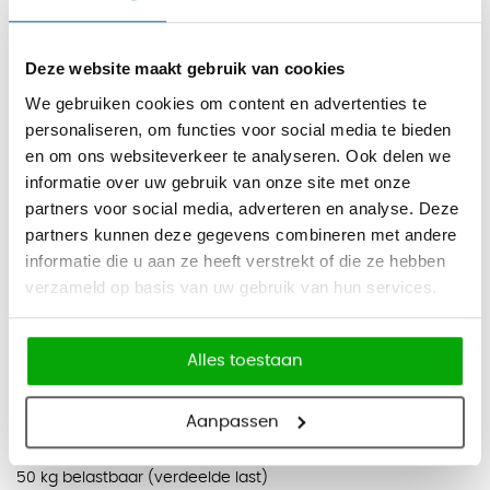
muur geplaatst worden, maar is deze ook ideaal geschikt
om vrijstaand in een ruimte te plaatsen als roomdivider.
Deze website maakt gebruik van cookies
Afmetingen:
- H135 x B120 x D45cm
We gebruiken cookies om content en advertenties te
personaliseren, om functies voor social media te bieden
Specificaties:
- Voorzien van cilinderslot met 2 sleutels,
en om ons websiteverkeer te analyseren. Ook delen we
waarvan 1 kniksleutel
informatie over uw gebruik van onze site met onze
- Volledig gelaste stalen constructie
partners voor social media, adverteren en analyse. Deze
partners kunnen deze gegevens combineren met andere
- Afgewerkt met een krasvaste poedercoating
informatie die u aan ze heeft verstrekt of die ze hebben
- Vlamdovende PVC roldeuren met metalen eindlamel
verzameld op basis van uw gebruik van hun services.
- Volledig vlakke bodem door toepassing van een
bodemlegbord
- Voorzien van 4 justeerdoppen voor perfect pas stellen
Alles toestaan
- Inclusief 3 systeemlegborden per kast, geschikt voor
laterale hangmappen
Aanpassen
- Legborden verstelbaar met een interval van 35 mm, en tot
50 kg belastbaar (verdeelde last)