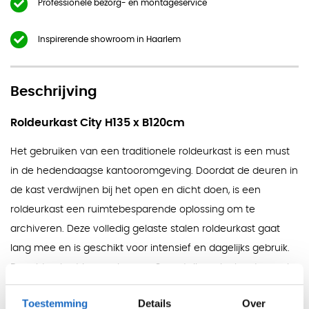
Professionele bezorg- en montageservice
Inspirerende showroom in Haarlem
Beschrijving
Roldeurkast City H135 x B120cm
Het gebruiken van een traditionele roldeurkast is een must
in de hedendaagse kantooromgeving. Doordat de deuren in
de kast verdwijnen bij het open en dicht doen, is een
roldeurkast een ruimtebesparende oplossing om te
archiveren. Deze volledig gelaste stalen roldeurkast gaat
lang mee en is geschikt voor intensief en dagelijks gebruik.
De roldeurkast is voorzien van 3 verstelbare legborden en is
afsluitbaar door middel van een cilinderslot (incl. 2 sleutels).
Toestemming
Details
Over
Door de hoogte van 135cm kan de kast niet alleen tegen de