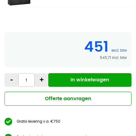
451
545,71
-
+
In winkelwagen
Offerte aanvragen
Gratis levering v.a. €750