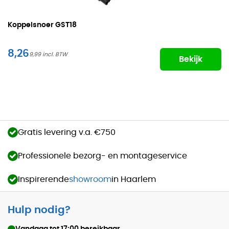
Koppelsnoer
GST18
8,26
9,99
Bekijk
Gratis levering v.a. €750
Professionele bezorg- en montageservice
Inspirerende
showroom
in Haarlem
Hulp nodig?
Vandaag tot
17:00
bereikbaar