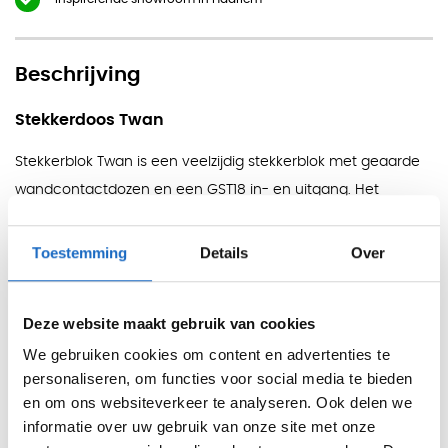
Beschrijving
Stekkerdoos Twan
Stekkerblok Twan is een veelzijdig stekkerblok met geaarde
wandcontactdozen en een GST18 in- en uitgang. Het
stekkerblok kan direct aan elkaar worden gekoppeld of
worden doorgekoppeld met GST18 koppelsnoeren. Sluit het
Toestemming
Details
Over
stekkerblok eenvoudig aan met een aansluitsnoer GST18
met randaardestekker. Bovendien zijn de stekkerblokken
Deze website maakt gebruik van cookies
uitgerust met schroefboringen.
We gebruiken cookies om content en advertenties te
De stekkerdoos wordt standaard geleverd zonder
personaliseren, om functies voor social media te bieden
aansluitsnoer
en om ons websiteverkeer te analyseren. Ook delen we
informatie over uw gebruik van onze site met onze
Specificaties