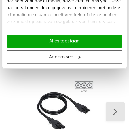
partners voor social media, adverteren en analyse. Deze
partners kunnen deze gegevens combineren met andere
Merk
OfficeCity
informatie die u aan ze heeft verstrekt of die ze hebben
verzameld op basis van uw gebruik van hun services.
Type product
Stekkerdoos
Alles toestaan
Aanpassen
Bijbehorende producten