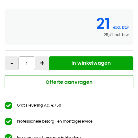
21
25,41
-
+
In winkelwagen
Offerte aanvragen
Gratis levering v.a. €750
Professionele bezorg- en montageservice
Inspirerende showroom in Haarlem