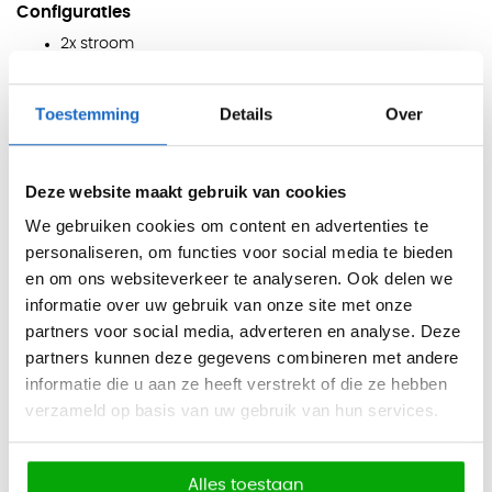
Configuraties
2x stroom
3x stroom
Toestemming
Details
Over
2x stroom + 2x USB-oplader (1x A: 5V, 2.4A | 1x C: 5V, 3.1A
- 15,5W)
3x stroom + 2x USB-oplader (1x A: 5V, 2.4A | 1x C: 5V, 3.1A
Deze website maakt gebruik van cookies
- 15,5W)
We gebruiken cookies om content en advertenties te
Eigenschappen
personaliseren, om functies voor social media te bieden
en om ons websiteverkeer te analyseren. Ook delen we
Bladklembevestiging zonder boren
informatie over uw gebruik van onze site met onze
Klembereik: 15–45 mm
partners voor social media, adverteren en analyse. Deze
Keystone-plaatsen naar wens te vullen met data
partners kunnen deze gegevens combineren met andere
CAT6, CAT6A, USB3.0, Cable Outlet of HDMI
informatie die u aan ze heeft verstrekt of die ze hebben
verzameld op basis van uw gebruik van hun services.
Materiaal: kunststof
Inclusief 1 meter kabel met eGST male stekker
Alles toestaan