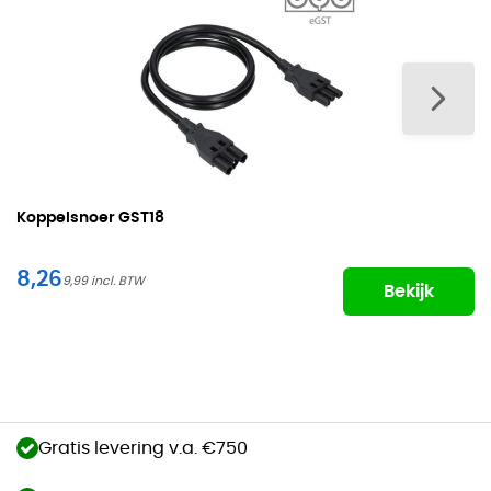
Koppelsnoer
GST18
8,26
9,99
Bekijk
Gratis levering v.a. €750