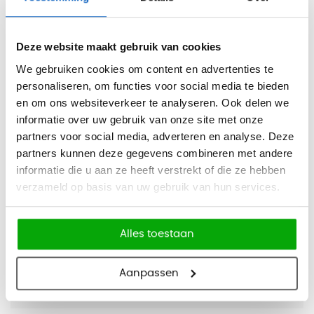
- De standaard kan aan 2 kanten gebruikt worden om
bakken in te plaatsen.
Deze website maakt gebruik van cookies
- Staande folderstandaard met standaard 4 bakken om A4
We gebruiken cookies om content en advertenties te
documenten in op te bergen. De bakken zijn ook te verdelen
personaliseren, om functies voor social media te bieden
in twee compartimenten door middel van een bakverdeler,
en om ons websiteverkeer te analyseren. Ook delen we
zodat u gemakkelijk folders kwijt kunt. Strak, elegant design.
informatie over uw gebruik van onze site met onze
- Per kant zijn er maximaal 6 vakken te bevestigen.
partners voor social media, adverteren en analyse. Deze
- Optioneel met lampje verkrijgbaar en een bordje om uw
partners kunnen deze gegevens combineren met andere
A4 document in te plaatsen. Als voorbeeld is hier een
nieuws document in geplaatst.
informatie die u aan ze heeft verstrekt of die ze hebben
verzameld op basis van uw gebruik van hun services.
* Op aanvraag kunnen wij deze producten verzenden met
sneltransport (48 uurs levering)
Alles toestaan
Specificaties
Aanpassen
Merk
OfficeCity