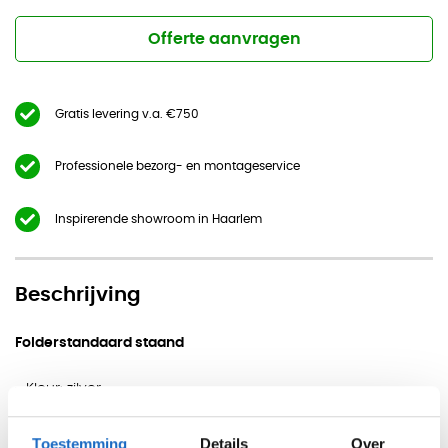
Offerte aanvragen
Gratis levering v.a. €750
Professionele bezorg- en montageservice
Inspirerende showroom in Haarlem
Beschrijving
Folderstandaard staand
- Kleur: zilver
- Afmeting: H166 x B30 x D40cm
- Uitvoeringen: 4 / 8 / 12 bakken
Toestemming
Details
Over