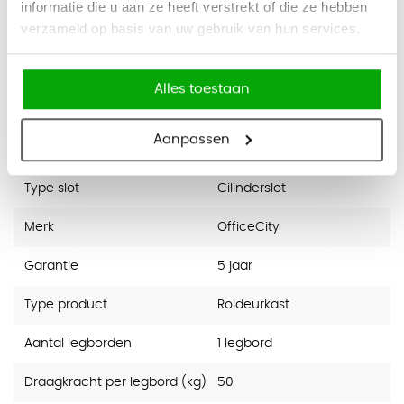
informatie die u aan ze heeft verstrekt of die ze hebben
verzameld op basis van uw gebruik van hun services.
Breedte
120cm
Diepte
43cm
Alles toestaan
Draagkracht
50kg per legbord
Aanpassen
Kleur
Zwart, Krijtwit, Lichtgrijs, Zilver
Type slot
Cilinderslot
Merk
OfficeCity
Garantie
5 jaar
Type product
Roldeurkast
Aantal legborden
1 legbord
Draagkracht per legbord (kg)
50