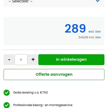
289
349,69
-
+
In winkelwagen
Offerte aanvragen
Gratis levering v.a. €750
Professionele bezorg- en montageservice