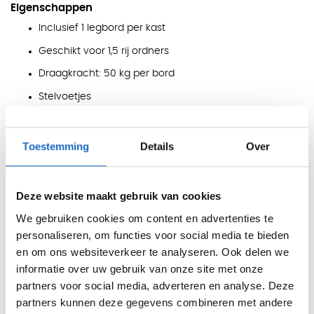
Eigenschappen
Inclusief 1 legbord per kast
Geschikt voor 1,5 rij ordners
Draagkracht: 50 kg per bord
Stelvoetjes
Kunststof lamellen
Krasvaste epoxylak
Toestemming
Details
Over
Gelaste kast
Stalen archiefkast
Deze website maakt gebruik van cookies
Gewicht: 38 kg
We gebruiken cookies om content en advertenties te
Interieur standaard zwart van kleur
personaliseren, om functies voor social media te bieden
en om ons websiteverkeer te analyseren. Ook delen we
Specificaties
informatie over uw gebruik van onze site met onze
partners voor social media, adverteren en analyse. Deze
partners kunnen deze gegevens combineren met andere
Hoogte
70cm