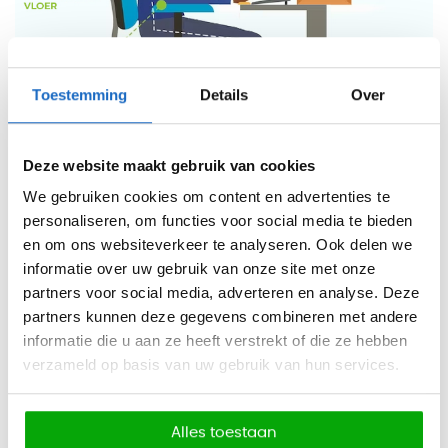
Toestemming
Details
Over
Deze website maakt gebruik van cookies
We gebruiken cookies om content en advertenties te
personaliseren, om functies voor social media te bieden
en om ons websiteverkeer te analyseren. Ook delen we
informatie over uw gebruik van onze site met onze
Checklist "Hoe stel ik mijn
partners voor social media, adverteren en analyse. Deze
bureaustoel in?":
partners kunnen deze gegevens combineren met andere
informatie die u aan ze heeft verstrekt of die ze hebben
Is de hoek van uw knieholte 90°?
verzameld op basis van uw gebruik van hun services.
Worden uw voeten ondersteund door de grond?
Zijn uw knieën op vrijwel dezelfde hoogte als uw heupen?
Alles toestaan
Is de bovenrand van uw beeldscherm op ooghoogte?