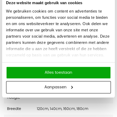
Specificaties:
Deze website maakt gebruik van cookies
- Verstelbaar door middel van slinger (71 cm t/m 119cm)
We gebruiken cookies om content en advertenties te
- Bureaublad van melamine, met parkers (houtschroeven)
personaliseren, om functies voor social media te bieden
geleverd (zonder voorgeboorde gaten)
en om ons websiteverkeer te analyseren. Ook delen we
- Inclusief 5 jaar fabrieksgarantie
informatie over uw gebruik van onze site met onze
partners voor social media, adverteren en analyse. Deze
Specificaties
partners kunnen deze gegevens combineren met andere
informatie die u aan ze heeft verstrekt of die ze hebben
verzameld op basis van uw gebruik van hun services.
Hoogte
Ja
instelbaar
Alles toestaan
Minimale
71cm
hoogte
Aanpassen
Maximale
120cm
hoogte
Breedte
120cm, 140cm, 160cm, 180cm