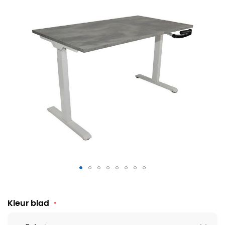
Zit sta slingerbureau Noah (oxyd blad grijs onderstel)
Kleur blad