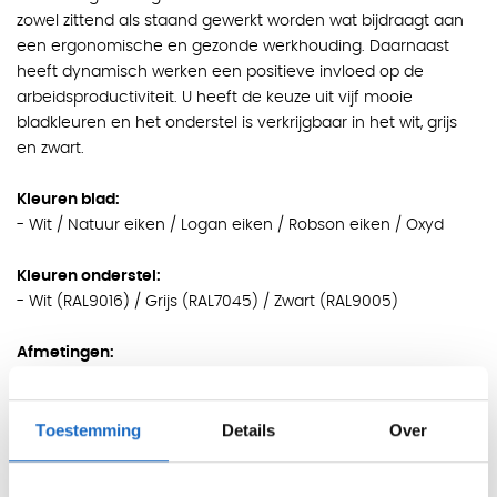
zowel zittend als staand gewerkt worden wat bijdraagt aan
een ergonomische en gezonde werkhouding. Daarnaast
heeft dynamisch werken een positieve invloed op de
arbeidsproductiviteit. U heeft de keuze uit vijf mooie
bladkleuren en het onderstel is verkrijgbaar in het wit, grijs
en zwart.
Kleuren blad:
- Wit / Natuur eiken / Logan eiken / Robson eiken / Oxyd
Kleuren onderstel:
- Wit (RAL9016) / Grijs (RAL7045) / Zwart (RAL9005)
Afmetingen:
- H71-119 x B120 x D80cm
- H71-119 x B140 x D80cm
Toestemming
Details
Over
- H71-119 x B160 x D80cm
- H71-119 x B180 x D80cm