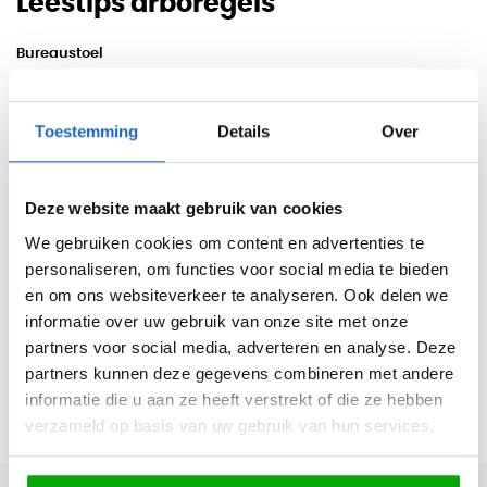
Leestips arboregels
Bureaustoel
Bureaustoel ergonomisch instellen volgens de arboregels.
Wat is een goede bureaustoel?
Toestemming
Details
Over
Beste bureaustoel bij rug- en nekklachten.
Wat is een goede zithouding?
Wat is de beste ergonomische bureaustoel?
Deze website maakt gebruik van cookies
Hoe stel ik mijn bureaustoel goed in?
We gebruiken cookies om content en advertenties te
personaliseren, om functies voor social media te bieden
Welke bureaustoel voor lange mensen?
en om ons websiteverkeer te analyseren. Ook delen we
Bureau
informatie over uw gebruik van onze site met onze
Wat is de ideale bureauhoogte?
partners voor social media, adverteren en analyse. Deze
Wat is de ideale sta hoogte bij een sta zit bureau?
partners kunnen deze gegevens combineren met andere
informatie die u aan ze heeft verstrekt of die ze hebben
Europese norm voor ergonomie: EN 527
verzameld op basis van uw gebruik van hun services.