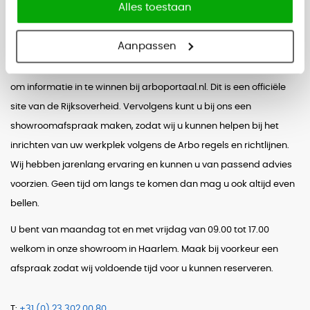
Alles toestaan
Meer informatie over arboregels
en richtlijnen?
Aanpassen
Wilt u meer weten over de arboregels? We raden u allereerst aan
om informatie in te winnen bij arboportaal.nl. Dit is een officiële
site van de Rijksoverheid. Vervolgens kunt u bij ons een
showroomafspraak maken, zodat wij u kunnen helpen bij het
inrichten van uw werkplek volgens de Arbo regels en richtlijnen.
Wij hebben jarenlang ervaring en kunnen u van passend advies
voorzien. Geen tijd om langs te komen dan mag u ook altijd even
bellen.
U bent van maandag tot en met vrijdag van 09.00 tot 17.00
welkom in onze showroom in Haarlem. Maak bij voorkeur een
afspraak zodat wij voldoende tijd voor u kunnen reserveren.
T:
+31 (0) 23 302 00 80